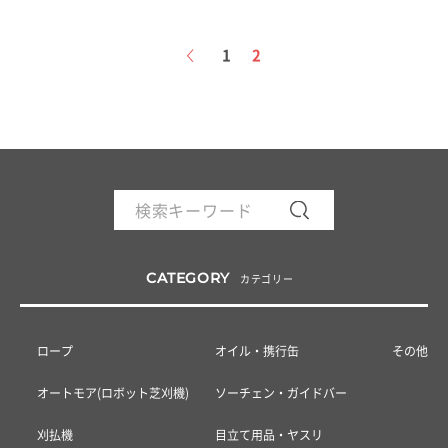
投
稿
1
2
の
ペ
ー
ジ
送
り
CATEGORY
カテゴリー
ロープ
オイル・携行缶
その他
オートモア(ロボット芝刈機)
ソーチェン・ガイドバー
刈払機
目立て用品・ヤスリ