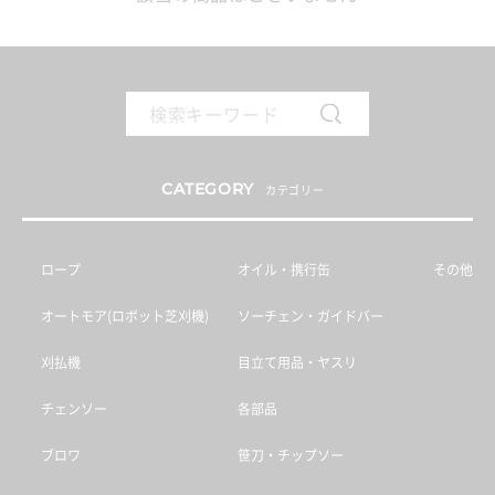
CATEGORY
カテゴリー
ロープ
オイル・携行缶
その他
オートモア(ロボット芝刈機)
ソーチェン・ガイドバー
刈払機
目立て用品・ヤスリ
チェンソー
各部品
ブロワ
笹刀・チップソー